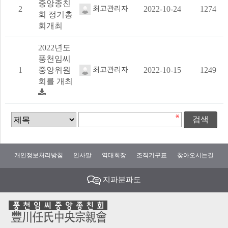
중앙종친
2
최고관리자
2022-10-24
1274
회 정기총
회개최
2022년도
풍천임씨
1
중앙위원
최고관리자
2022-10-15
1249
회를 개최
검
검
색
색
대
어
필
상
개인정보처리방침
인사말
역대회장
조직기구표
찾아오시는길
수
지파분파도