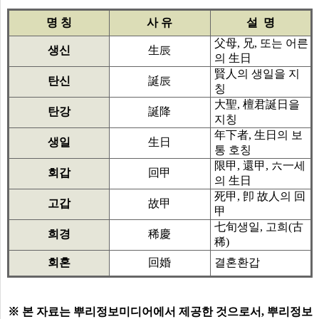
명 칭
사 유
설 명
父母, 兄, 또는 어른
생신
生辰
의 生日
賢人의 생일을 지
탄신
誕辰
칭
大聖, 檀君誕日을
탄강
誕降
지칭
年下者, 生日의 보
생일
生日
통 호칭
限甲, 還甲, 六一세
회갑
回甲
의 生日
死甲, 卽 故人의 回
고갑
故甲
甲
七旬생일, 고희(古
희경
稀慶
稀)
회혼
回婚
결혼환갑
※ 본 자료는 뿌리정보미디어에서 제공한 것으로서, 뿌리정보